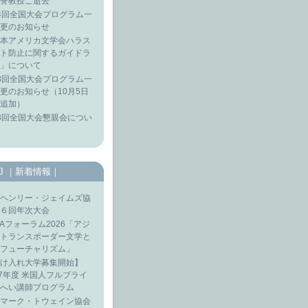
誉教授ご逝去
4回全国大会プログラム一
更のお知らせ
本アメリカ文学会ハラス
ト防止に関するガイドラ
」について
3回全国大会プログラム一
更のお知らせ（10月5日
追加）
3回全国大会懇親会につい
SJ ｜新着情報｜
ヘンリー・ジェイムズ協
６回年次大会
LAフォーラム2026「アジ
トランスボーダー文学と
フューチャリズム」
け入れ大学募集開始】
27年度 米国人フルブライ
へい講師プログラム
マーク・トウェイン協会