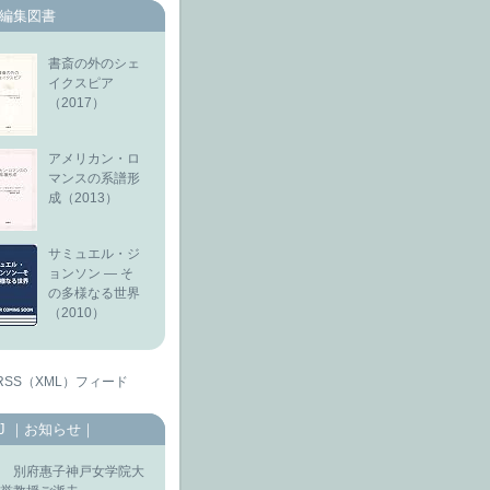
編集図書
書斎の外のシェ
イクスピア
（2017）
アメリカン・ロ
マンスの系譜形
成（2013）
サミュエル・ジ
ョンソン ― そ
の多様なる世界
（2010）
RSS（XML）フィード
SJ ｜お知らせ｜
 別府惠子神戸女学院大