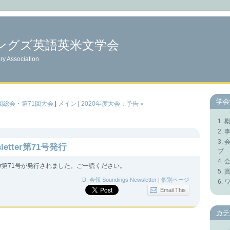
ングズ英語英米文学会
ry Association
学会
1回総会・第71回大会
|
メイン
|
2020年度大会：予告 »
1. 
2.
3. 
sletter第71号発行
ブ
4. 
r
第71号が発行されました。ご一読ください。
5.
D. 会報 Soundings Newsletter
|
個別ページ
6.
Email This
カテ