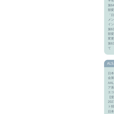
学名
第6
部変
「日
メン
イン
第6
部変
変更
第6
て
AL
日本
会第
AA
ア系
エコ
【受
20
ト招
日本