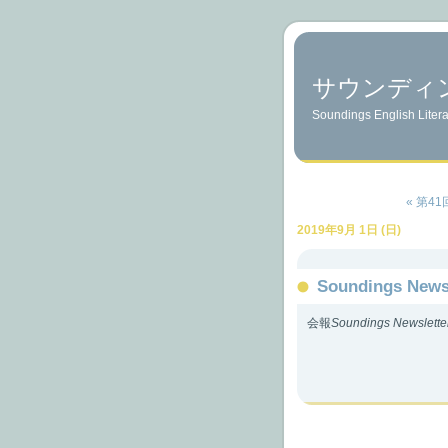
サウンディ
Soundings English Litera
« 第4
2019年9月 1日 (日)
Soundings New
会報
Soundings Newslette