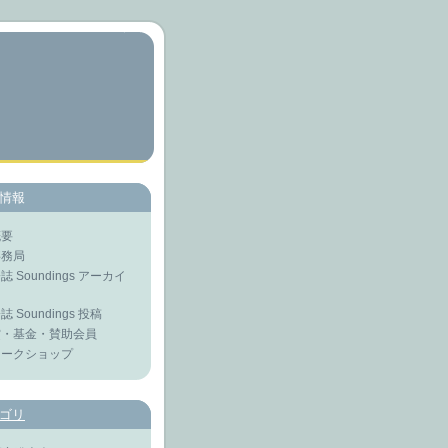
情報
概要
 事務局
会誌 Soundings アーカイ
会誌 Soundings 投稿
 賞・基金・賛助会員
 ワークショップ
ゴリ