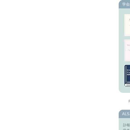
学会
AL
訃報