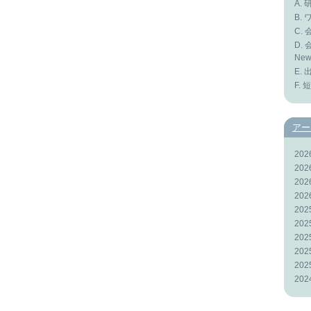
A.
B.
C. 
D. 
News
E. 
F. 
アー
20
20
20
20
20
20
20
20
20
20