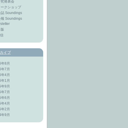
 研究発表会
 ワークショップ
会誌 Soundings
会報 Soundings
letter
出版
短信
カイブ
26年8月
26年7月
26年4月
26年1月
25年9月
25年7月
25年6月
25年4月
25年2月
24年9月